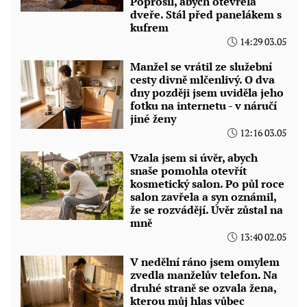
Poprosil, abych otevřela
dveře. Stál před panelákem s
kufrem
14:29 03.05
Manžel se vrátil ze služební
cesty divně mlčenlivý. O dva
dny později jsem uviděla jeho
fotku na internetu - v náručí
jiné ženy
12:16 03.05
Vzala jsem si úvěr, abych
snaše pomohla otevřít
kosmetický salon. Po půl roce
salon zavřela a syn oznámil,
že se rozvádějí. Úvěr zůstal na
mně
13:40 02.05
V nedělní ráno jsem omylem
zvedla manželův telefon. Na
druhé straně se ozvala žena,
kterou můj hlas vůbec