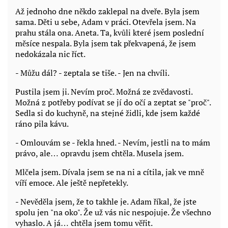
Až jednoho dne někdo zaklepal na dveře. Byla jsem
sama. Děti u sebe, Adam v práci. Otevřela jsem. Na
prahu stála ona. Aneta. Ta, kvůli které jsem poslední
měsíce nespala. Byla jsem tak překvapená, že jsem
nedokázala nic říct.
- Můžu dál? - zeptala se tiše. - Jen na chvíli.
Pustila jsem ji. Nevím proč. Možná ze zvědavosti.
Možná z potřeby podívat se jí do očí a zeptat se "proč".
Sedla si do kuchyně, na stejné židli, kde jsem každé
ráno pila kávu.
- Omlouvám se - řekla hned. - Nevím, jestli na to mám
právo, ale… opravdu jsem chtěla. Musela jsem.
Mlčela jsem. Dívala jsem se na ni a cítila, jak ve mně
víří emoce. Ale ještě nepřetekly.
- Nevěděla jsem, že to takhle je. Adam říkal, že jste
spolu jen "na oko". Že už vás nic nespojuje. Že všechno
vyhaslo. A já… chtěla jsem tomu věřit.