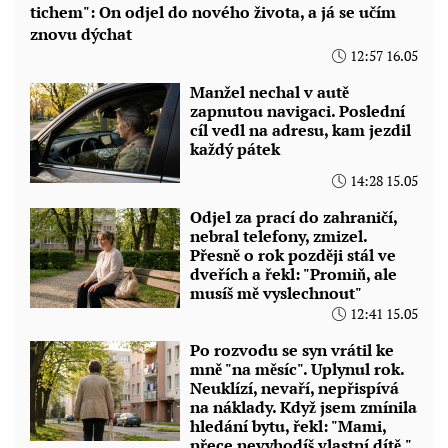
tichem": On odjel do nového života, a já se učím
znovu dýchat
12:57 16.05
Manžel nechal v autě
zapnutou navigaci. Poslední
cíl vedl na adresu, kam jezdil
každý pátek
14:28 15.05
Odjel za prací do zahraničí,
nebral telefony, zmizel.
Přesně o rok později stál ve
dveřích a řekl: "Promiň, ale
musíš mě vyslechnout"
12:41 15.05
Po rozvodu se syn vrátil ke
mně "na měsíc". Uplynul rok.
Neuklízí, nevaří, nepřispívá
na náklady. Když jsem zmínila
hledání bytu, řekl: "Mami,
přece nevyhodíš vlastní dítě."