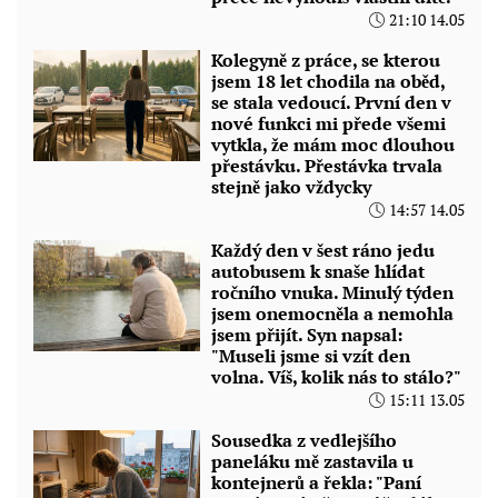
21:10 14.05
Kolegyně z práce, se kterou
jsem 18 let chodila na oběd,
se stala vedoucí. První den v
nové funkci mi přede všemi
vytkla, že mám moc dlouhou
přestávku. Přestávka trvala
stejně jako vždycky
14:57 14.05
Každý den v šest ráno jedu
autobusem k snaše hlídat
ročního vnuka. Minulý týden
jsem onemocněla a nemohla
jsem přijít. Syn napsal:
"Museli jsme si vzít den
volna. Víš, kolik nás to stálo?"
15:11 13.05
Sousedka z vedlejšího
paneláku mě zastavila u
kontejnerů a řekla: "Paní