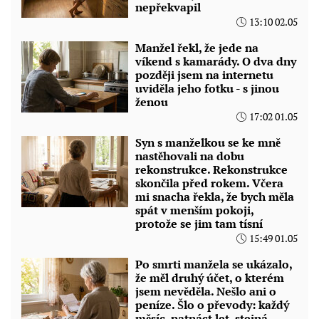
nepřekvapil
13:10 02.05
Manžel řekl, že jede na
víkend s kamarády. O dva dny
později jsem na internetu
uviděla jeho fotku - s jinou
ženou
17:02 01.05
Syn s manželkou se ke mně
nastěhovali na dobu
rekonstrukce. Rekonstrukce
skončila před rokem. Včera
mi snacha řekla, že bych měla
spát v menším pokoji,
protože se jim tam tísní
15:49 01.05
Po smrti manžela se ukázalo,
že měl druhý účet, o kterém
jsem nevěděla. Nešlo ani o
peníze. Šlo o převody: každý
měsíc, patnáct let, stejná