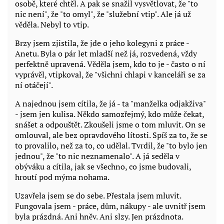
osobě, které chtěl. A pak se snažil vysvětlovat, že "to
nic není", že "to omyl", že "služební vtip". Ale já už
věděla. Nebyl to vtip.
Brzy jsem zjistila, že jde o jeho kolegyni z práce -
Anetu. Byla o pár let mladší než já, rozvedená, vždy
perfektně upravená. Věděla jsem, kdo to je - často o ní
vyprávěl, vtipkoval, že "všichni chlapi v kanceláři se za
ní otáčejí".
A najednou jsem cítila, že já - ta "manželka odjakživa"
- jsem jen kulisa. Někdo samozřejmý, kdo může čekat,
snášet a odpouštět. Zkoušeli jsme o tom mluvit. On se
omlouval, ale bez opravdového lítosti. Spíš za to, že se
to provalilo, než za to, co udělal. Tvrdil, že "to bylo jen
jednou", že "to nic neznamenalo". A já seděla v
obýváku a cítila, jak se všechno, co jsme budovali,
hroutí pod mýma nohama.
Uzavřela jsem se do sebe. Přestala jsem mluvit.
Fungovala jsem - práce, dům, nákupy - ale uvnitř jsem
byla prázdná. Ani hněv. Ani slzy. Jen prázdnota.