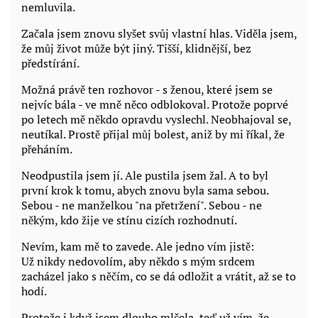
nemluvila.
Začala jsem znovu slyšet svůj vlastní hlas. Viděla jsem,
že můj život může být jiný. Tišší, klidnější, bez
předstírání.
Možná právě ten rozhovor - s ženou, které jsem se
nejvíc bála - ve mně něco odblokoval. Protože poprvé
po letech mě někdo opravdu vyslechl. Neobhajoval se,
neutíkal. Prostě přijal můj bolest, aniž by mi říkal, že
přeháním.
Neodpustila jsem jí. Ale pustila jsem žal. A to byl
první krok k tomu, abych znovu byla sama sebou.
Sebou - ne manželkou "na přetržení". Sebou - ne
někým, kdo žije ve stínu cizích rozhodnutí.
Nevím, kam mě to zavede. Ale jedno vím jistě:
Už nikdy nedovolím, aby někdo s mým srdcem
zacházel jako s něčím, co se dá odložit a vrátit, až se to
hodí.
Protože i když jsem dlouho mlčela, teď už vím, že