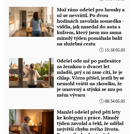
Muž ráno odešel pro housky a
už se nevrátil. Po dvou
hodinách zavolala sousedka -
viděla, jak nasedal do auta s
kufrem, který jsem mu sama
minulý týden pomáhala balit
na služební cestu
15:58 05.05
Odešel ode mě po padesátce
za ženskou o dvacet let
mladší, prý s ní zase cítí, že je
chlap. Včera přišel, jestli by se
nemohl vrátit na zkoušku, že
je unavený a stýská se mu po
mém vývaru
08:34 05.05
Manžel odešel před pěti lety
ke kolegyni z práce. Minulý
týden zavolal a řekl, že udělal
největší chybu svého života.