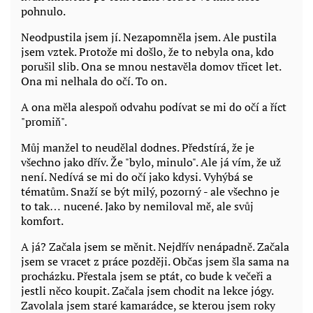
pohnulo.
Neodpustila jsem jí. Nezapomněla jsem. Ale pustila
jsem vztek. Protože mi došlo, že to nebyla ona, kdo
porušil slib. Ona se mnou nestavěla domov třicet let.
Ona mi nelhala do očí. To on.
A ona měla alespoň odvahu podívat se mi do očí a říct
"promiň".
Můj manžel to neudělal dodnes. Předstírá, že je
všechno jako dřív. Že "bylo, minulo". Ale já vím, že už
není. Nedívá se mi do očí jako kdysi. Vyhýbá se
tématům. Snaží se být milý, pozorný - ale všechno je
to tak… nucené. Jako by nemiloval mě, ale svůj
komfort.
A já? Začala jsem se měnit. Nejdřív nenápadně. Začala
jsem se vracet z práce později. Občas jsem šla sama na
procházku. Přestala jsem se ptát, co bude k večeři a
jestli něco koupit. Začala jsem chodit na lekce jógy.
Zavolala jsem staré kamarádce, se kterou jsem roky