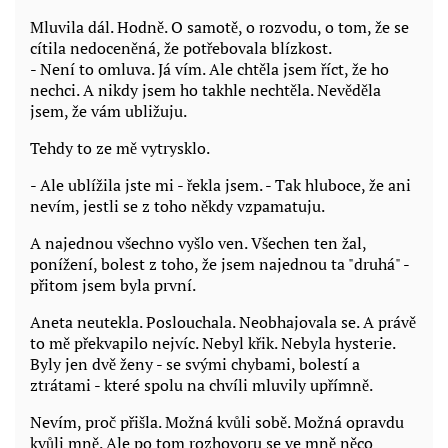
Mluvila dál. Hodně. O samotě, o rozvodu, o tom, že se
cítila nedoceněná, že potřebovala blízkost.
- Není to omluva. Já vím. Ale chtěla jsem říct, že ho
nechci. A nikdy jsem ho takhle nechtěla. Nevěděla
jsem, že vám ubližuju.
Tehdy to ze mě vytrysklo.
- Ale ublížila jste mi - řekla jsem. - Tak hluboce, že ani
nevím, jestli se z toho někdy vzpamatuju.
A najednou všechno vyšlo ven. Všechen ten žal,
ponížení, bolest z toho, že jsem najednou ta "druhá" -
přitom jsem byla první.
Aneta neutekla. Poslouchala. Neobhajovala se. A právě
to mě překvapilo nejvíc. Nebyl křik. Nebyla hysterie.
Byly jen dvě ženy - se svými chybami, bolestí a
ztrátami - které spolu na chvíli mluvily upřímně.
Nevím, proč přišla. Možná kvůli sobě. Možná opravdu
kvůli mně. Ale po tom rozhovoru se ve mně něco