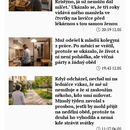
Kristýno, já už nemůžu dál
mlčet." Ukázalo se, že tři roky
vídává mého manžela ve
čtvrtky na lavičce před
lékárnou s tou samou ženou
20:59 12.05
Muž odešel k mladší kolegyni
z práce. Po měsíci se vrátil,
protože se ukázalo, že život s
ní není pohádka, ale věčná
párty a žádný oběd
19:43 12.05
Když odcházel, nechal mi na
ledničce vzkaz, že mě už
nemiluje a že si zasloužím
někoho, kdo umí milovat.
Minulý týden zavolal s
prosbou, jestli by mohl přijít
na nedělní oběd, protože ta
druhá ho vyhodila a nemá
kde strávit svátky
11:57 06.05