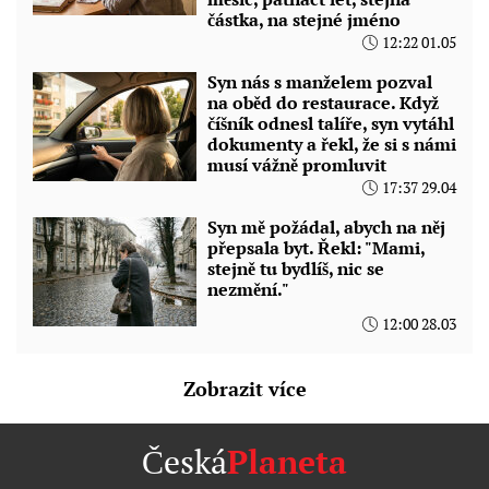
částka, na stejné jméno
12:22 01.05
Syn nás s manželem pozval
na oběd do restaurace. Když
číšník odnesl talíře, syn vytáhl
dokumenty a řekl, že si s námi
musí vážně promluvit
17:37 29.04
Syn mě požádal, abych na něj
přepsala byt. Řekl: "Mami,
stejně tu bydlíš, nic se
nezmění."
12:00 28.03
Zobrazit více
Česká
Planeta