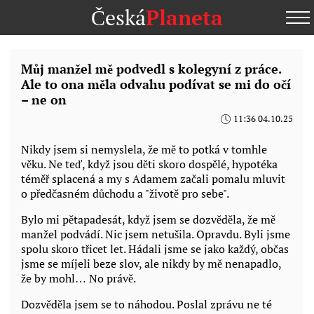
Česká
Planeta
Můj manžel mě podvedl s kolegyní z práce.
Ale to ona měla odvahu podívat se mi do očí
– ne on
11:36 04.10.25
Nikdy jsem si nemyslela, že mě to potká v tomhle
věku. Ne teď, když jsou děti skoro dospělé, hypotéka
téměř splacená a my s Adamem začali pomalu mluvit
o předčasném důchodu a "životě pro sebe".
Bylo mi pětapadesát, když jsem se dozvěděla, že mě
manžel podvádí. Nic jsem netušila. Opravdu. Byli jsme
spolu skoro třicet let. Hádali jsme se jako každý, občas
jsme se míjeli beze slov, ale nikdy by mě nenapadlo,
že by mohl… No právě.
Dozvěděla jsem se to náhodou. Poslal zprávu ne té