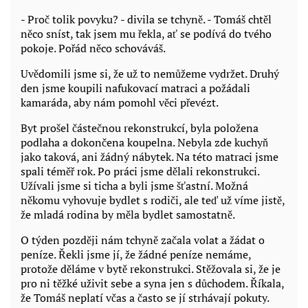
- Proč tolik povyku? - divila se tchyně. - Tomáš chtěl
něco sníst, tak jsem mu řekla, ať se podívá do tvého
pokoje. Pořád něco schováváš.
Uvědomili jsme si, že už to nemůžeme vydržet. Druhý
den jsme koupili nafukovací matraci a požádali
kamaráda, aby nám pomohl věci převézt.
Byt prošel částečnou rekonstrukcí, byla položena
podlaha a dokončena koupelna. Nebyla zde kuchyň
jako taková, ani žádný nábytek. Na této matraci jsme
spali téměř rok. Po práci jsme dělali rekonstrukci.
Užívali jsme si ticha a byli jsme šťastní. Možná
někomu vyhovuje bydlet s rodiči, ale teď už víme jistě,
že mladá rodina by měla bydlet samostatně.
O týden později nám tchyně začala volat a žádat o
peníze. Řekli jsme jí, že žádné peníze nemáme,
protože děláme v bytě rekonstrukci. Stěžovala si, že je
pro ni těžké uživit sebe a syna jen s důchodem. Říkala,
že Tomáš neplatí včas a často se jí strhávají pokuty.