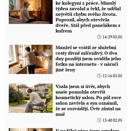
ke kolegyni z práce. Minulý
týden zavolal a řekl, že udělal
největší chybu svého života.
Poprosil, abych otevřela
dveře. Stál před panelákem s
kufrem
14:29 03.05
Manžel se vrátil ze služební
cesty divně mlčenlivý. O dva
dny později jsem uviděla jeho
fotku na internetu - v náručí
jiné ženy
12:16 03.05
Vzala jsem si úvěr, abych
snaše pomohla otevřít
kosmetický salon. Po půl roce
salon zavřela a syn oznámil,
že se rozvádějí. Úvěr zůstal na
mně
13:40 02.05
V nedělní ráno jsem omylem