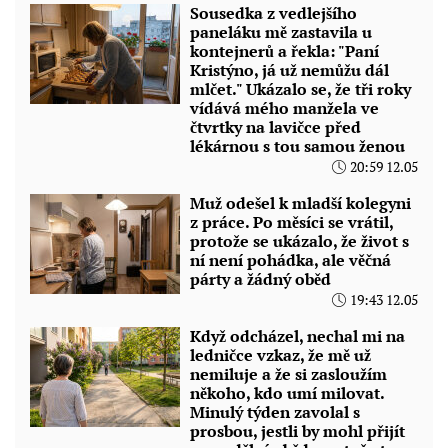
Sousedka z vedlejšího
paneláku mě zastavila u
kontejnerů a řekla: "Paní
Kristýno, já už nemůžu dál
mlčet." Ukázalo se, že tři roky
vídává mého manžela ve
čtvrtky na lavičce před
lékárnou s tou samou ženou
20:59 12.05
Muž odešel k mladší kolegyni
z práce. Po měsíci se vrátil,
protože se ukázalo, že život s
ní není pohádka, ale věčná
párty a žádný oběd
19:43 12.05
Když odcházel, nechal mi na
ledničce vzkaz, že mě už
nemiluje a že si zasloužím
někoho, kdo umí milovat.
Minulý týden zavolal s
prosbou, jestli by mohl přijít