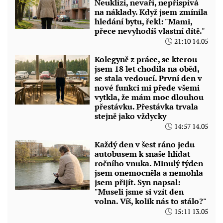
Neuklízí, nevaří, nepřispívá
na náklady. Když jsem zmínila
hledání bytu, řekl: "Mami,
přece nevyhodíš vlastní dítě."
21:10 14.05
Kolegyně z práce, se kterou
jsem 18 let chodila na oběd,
se stala vedoucí. První den v
nové funkci mi přede všemi
vytkla, že mám moc dlouhou
přestávku. Přestávka trvala
stejně jako vždycky
14:57 14.05
Každý den v šest ráno jedu
autobusem k snaše hlídat
ročního vnuka. Minulý týden
jsem onemocněla a nemohla
jsem přijít. Syn napsal:
"Museli jsme si vzít den
volna. Víš, kolik nás to stálo?"
15:11 13.05