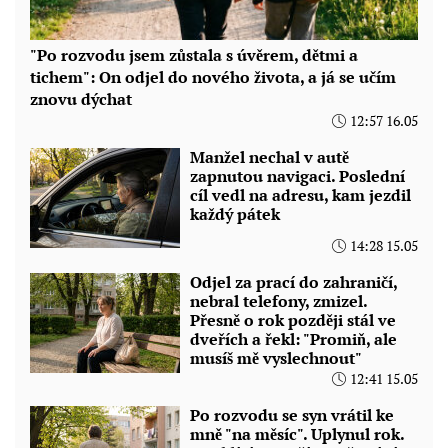
"Po rozvodu jsem zůstala s úvěrem, dětmi a
tichem": On odjel do nového života, a já se učím
znovu dýchat
12:57 16.05
Manžel nechal v autě
zapnutou navigaci. Poslední
cíl vedl na adresu, kam jezdil
každý pátek
14:28 15.05
Odjel za prací do zahraničí,
nebral telefony, zmizel.
Přesně o rok později stál ve
dveřích a řekl: "Promiň, ale
musíš mě vyslechnout"
12:41 15.05
Po rozvodu se syn vrátil ke
mně "na měsíc". Uplynul rok.