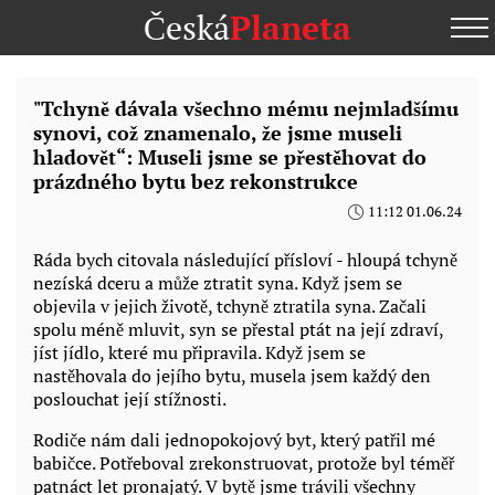
Česká
Planeta
"Tchyně dávala všechno mému nejmladšímu
synovi, což znamenalo, že jsme museli
hladovět“: Museli jsme se přestěhovat do
prázdného bytu bez rekonstrukce
11:12 01.06.24
Ráda bych citovala následující přísloví - hloupá tchyně
nezíská dceru a může ztratit syna. Když jsem se
objevila v jejich životě, tchyně ztratila syna. Začali
spolu méně mluvit, syn se přestal ptát na její zdraví,
jíst jídlo, které mu připravila. Když jsem se
nastěhovala do jejího bytu, musela jsem každý den
poslouchat její stížnosti.
Rodiče nám dali jednopokojový byt, který patřil mé
babičce. Potřeboval zrekonstruovat, protože byl téměř
patnáct let pronajatý. V bytě jsme trávili všechny