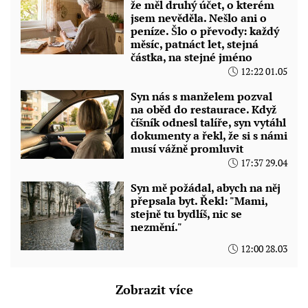
že měl druhý účet, o kterém
jsem nevěděla. Nešlo ani o
peníze. Šlo o převody: každý
měsíc, patnáct let, stejná
částka, na stejné jméno
12:22 01.05
Syn nás s manželem pozval
na oběd do restaurace. Když
číšník odnesl talíře, syn vytáhl
dokumenty a řekl, že si s námi
musí vážně promluvit
17:37 29.04
Syn mě požádal, abych na něj
přepsala byt. Řekl: "Mami,
stejně tu bydlíš, nic se
nezmění."
12:00 28.03
Zobrazit více