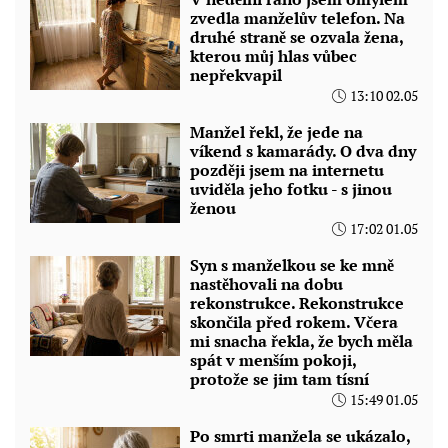
zvedla manželův telefon. Na
druhé straně se ozvala žena,
kterou můj hlas vůbec
nepřekvapil
13:10 02.05
Manžel řekl, že jede na
víkend s kamarády. O dva dny
později jsem na internetu
uviděla jeho fotku - s jinou
ženou
17:02 01.05
Syn s manželkou se ke mně
nastěhovali na dobu
rekonstrukce. Rekonstrukce
skončila před rokem. Včera
mi snacha řekla, že bych měla
spát v menším pokoji,
protože se jim tam tísní
15:49 01.05
Po smrti manžela se ukázalo,