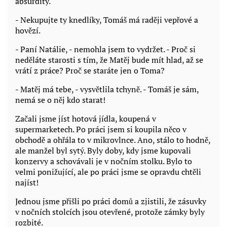
absurdity.
- Nekupujte ty knedlíky, Tomáš má raději vepřové a
hovězí.
- Paní Natálie, - nemohla jsem to vydržet. - Proč si
neděláte starosti s tím, že Matěj bude mít hlad, až se
vrátí z práce? Proč se staráte jen o Toma?
- Matěj má tebe, - vysvětlila tchyně. - Tomáš je sám,
nemá se o něj kdo starat!
Začali jsme jíst hotová jídla, koupená v
supermarketech. Po práci jsem si koupila něco v
obchodě a ohřála to v mikrovlnce. Ano, stálo to hodně,
ale manžel byl sytý. Byly doby, kdy jsme kupovali
konzervy a schovávali je v nočním stolku. Bylo to
velmi ponižující, ale po práci jsme se opravdu chtěli
najíst!
Jednou jsme přišli po práci domů a zjistili, že zásuvky
v nočních stolcích jsou otevřené, protože zámky byly
rozbité.