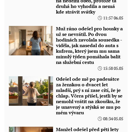
na nedělní oběd, protože ta
druhá ho vyhodila a nemá
kde strávit svátky
11:57 06.05
Muž ráno odešel pro housky a
už se nevrátil. Po dvou
hodinách zavolala sousedka -
viděla, jak nasedal do auta s
kufrem, který jsem mu sama
minulý týden pomáhala balit
na služební cestu
15:58 05.05
Odešel ode mě po padesátce
za ženskou o dvacet let
mladší, prý s ní zase cítí, že je
chlap. Včera přišel, jestli by se
nemohl vrátit na zkoušku, že
je unavený a stýská se mu po
mém vývaru
08:34 05.05
Manžel odešel před pěti lety