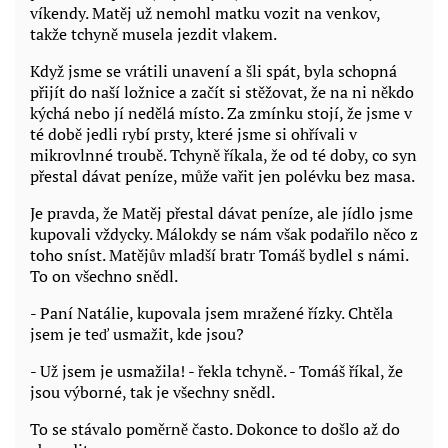
víkendy. Matěj už nemohl matku vozit na venkov,
takže tchyně musela jezdit vlakem.
Když jsme se vrátili unavení a šli spát, byla schopná
přijít do naší ložnice a začít si stěžovat, že na ni někdo
kýchá nebo jí nedělá místo. Za zmínku stojí, že jsme v
té době jedli rybí prsty, které jsme si ohřívali v
mikrovlnné troubě. Tchyně říkala, že od té doby, co syn
přestal dávat peníze, může vařit jen polévku bez masa.
Je pravda, že Matěj přestal dávat peníze, ale jídlo jsme
kupovali vždycky. Málokdy se nám však podařilo něco z
toho sníst. Matějův mladší bratr Tomáš bydlel s námi.
To on všechno snědl.
- Paní Natálie, kupovala jsem mražené řízky. Chtěla
jsem je teď usmažit, kde jsou?
- Už jsem je usmažila! - řekla tchyně. - Tomáš říkal, že
jsou výborné, tak je všechny snědl.
To se stávalo poměrně často. Dokonce to došlo až do