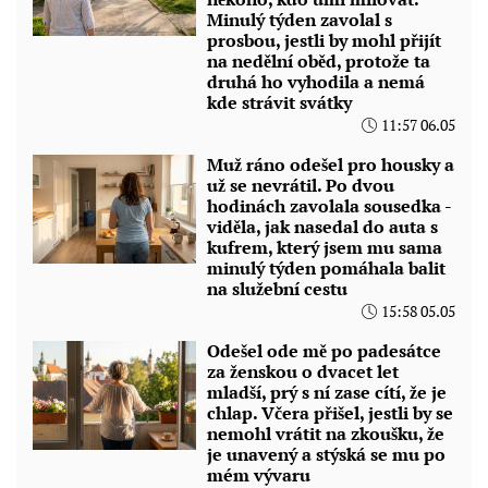
Minulý týden zavolal s
prosbou, jestli by mohl přijít
na nedělní oběd, protože ta
druhá ho vyhodila a nemá
kde strávit svátky
11:57 06.05
Muž ráno odešel pro housky a
už se nevrátil. Po dvou
hodinách zavolala sousedka -
viděla, jak nasedal do auta s
kufrem, který jsem mu sama
minulý týden pomáhala balit
na služební cestu
15:58 05.05
Odešel ode mě po padesátce
za ženskou o dvacet let
mladší, prý s ní zase cítí, že je
chlap. Včera přišel, jestli by se
nemohl vrátit na zkoušku, že
je unavený a stýská se mu po
mém vývaru