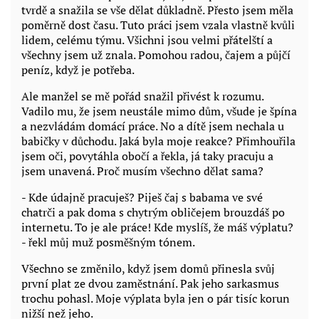
tvrdě a snažila se vše dělat důkladně. Přesto jsem měla
poměrně dost času. Tuto práci jsem vzala vlastně kvůli
lidem, celému týmu. Všichni jsou velmi přátelští a
všechny jsem už znala. Pomohou radou, čajem a půjčí
peníz, když je potřeba.
Ale manžel se mě pořád snažil přivést k rozumu.
Vadilo mu, že jsem neustále mimo dům, všude je špína
a nezvládám domácí práce. No a dítě jsem nechala u
babičky v důchodu. Jaká byla moje reakce? Přimhouřila
jsem oči, povytáhla obočí a řekla, já taky pracuju a
jsem unavená. Proč musím všechno dělat sama?
- Kde údajně pracuješ? Piješ čaj s babama ve své
chatrči a pak doma s chytrým obličejem brouzdáš po
internetu. To je ale práce! Kde myslíš, že máš výplatu?
- řekl můj muž posměšným tónem.
Všechno se změnilo, když jsem domů přinesla svůj
první plat ze dvou zaměstnání. Pak jeho sarkasmus
trochu pohasl. Moje výplata byla jen o pár tisíc korun
nižší než jeho.