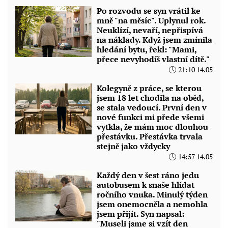
Po rozvodu se syn vrátil ke
mně "na měsíc". Uplynul rok.
Neuklízí, nevaří, nepřispívá
na náklady. Když jsem zmínila
hledání bytu, řekl: "Mami,
přece nevyhodíš vlastní dítě."
21:10 14.05
Kolegyně z práce, se kterou
jsem 18 let chodila na oběd,
se stala vedoucí. První den v
nové funkci mi přede všemi
vytkla, že mám moc dlouhou
přestávku. Přestávka trvala
stejně jako vždycky
14:57 14.05
Každý den v šest ráno jedu
autobusem k snaše hlídat
ročního vnuka. Minulý týden
jsem onemocněla a nemohla
jsem přijít. Syn napsal:
"Museli jsme si vzít den