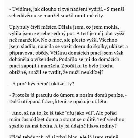
- Uvidíme, jak dlouho ti tvé nadšení vydrží. - S menší
sebedůvěrou se manžel snažil ranit mé city.
Uplynuly čtyři měsíce. Dělala jsem, co jsem mohla,
vylila jsem ze sebe sedmý pot. A teď je můj plat vyšší
než manželův. Ne o moc, ale přesto vyšší. Všechno
jsem sladila, naučila se vozit dceru do školky, uklízet a
připravovat obědy. Většinu domácích prací jsem však
doháněla o víkendech. Podařilo se mi do domácích
prací zapojit i manžela. Zpočátku to bylo trochu
obtížné, snažil se tvrdit, že muži neuklízejí
- A proč bys neměl uklízet ty?
- Protože já pracuju do úmoru a nosím domů peníze. -
Další otřepaná fráze, která se opakuje už léta.
- Ano, až na to, že já také "dřu jako vůl". Ale pořád
mám čas uklízet doma a starat se o dítě. Teď všechno
spadlo na má bedra. A ty jsi údajně hlava rodiny?
Křičel tehdy tak, až si trhal hlas. Ale já jsem stejně