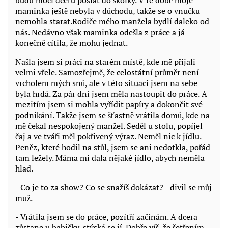
budu moci dceru poslat do školky. V té době moje
maminka ještě nebyla v důchodu, takže se o vnučku
nemohla starat.Rodiče mého manžela bydlí daleko od
nás. Nedávno však maminka odešla z práce a já
konečně cítila, že mohu jednat.
Našla jsem si práci na starém místě, kde mě přijali
velmi vřele. Samozřejmě, že celostátní průměr není
vrcholem mých snů, ale v této situaci jsem na sebe
byla hrdá. Za pár dní jsem měla nastoupit do práce. A
mezitím jsem si mohla vyřídit papíry a dokončit své
podnikání. Takže jsem se šťastně vrátila domů, kde na
mě čekal nespokojený manžel. Seděl u stolu, popíjel
čaj a ve tváři měl pokřivený výraz. Neměl nic k jídlu.
Peněz, které hodil na stůl, jsem se ani nedotkla, pořád
tam ležely. Máma mi dala nějaké jídlo, abych neměla
hlad.
- Co je to za show? Co se snažíš dokázat? - divil se můj
muž.
- Vrátila jsem se do práce, pozítří začínám. A dcera
zůstane u babičky, stýská se jí. Dobře víš, že šetřením