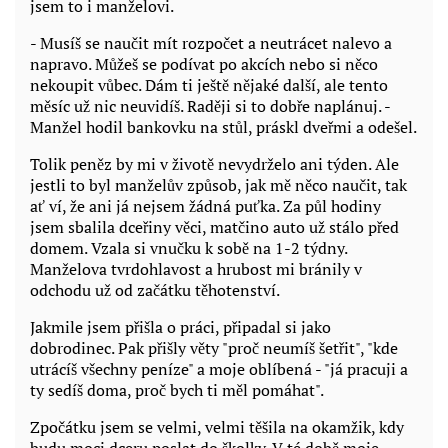
jsem to i manželovi.
- Musíš se naučit mít rozpočet a neutrácet nalevo a
napravo. Můžeš se podívat po akcích nebo si něco
nekoupit vůbec. Dám ti ještě nějaké další, ale tento
měsíc už nic neuvidíš. Raději si to dobře naplánuj. -
Manžel hodil bankovku na stůl, práskl dveřmi a odešel.
Tolik peněz by mi v životě nevydrželo ani týden. Ale
jestli to byl manželův způsob, jak mě něco naučit, tak
ať ví, že ani já nejsem žádná puťka. Za půl hodiny
jsem sbalila dceřiny věci, matčino auto už stálo před
domem. Vzala si vnučku k sobě na 1-2 týdny.
Manželova tvrdohlavost a hrubost mi bránily v
odchodu už od začátku těhotenství.
Jakmile jsem přišla o práci, připadal si jako
dobrodinec. Pak přišly věty "proč neumíš šetřit", "kde
utrácíš všechny peníze" a moje oblíbená - "já pracuji a
ty sedíš doma, proč bych ti měl pomáhat".
Zpočátku jsem se velmi, velmi těšila na okamžik, kdy