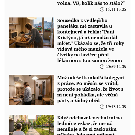
volna. Víš, kolik nás to stálo?"
15:11 13.05
Sousedka z vedlejšího
paneláku mě zastavila u
kontejnerů a řekla: "Paní
Kristýno, já už nemůžu dál
mlčet." Ukázalo se, že tři roky
vídává mého manžela ve
čtvrtky na lavičce před
lékárnou s tou samou ženou
20:59 12.05
Muž odešel k mladší kolegyni
z práce. Po měsíci se vrátil,
protože se ukázalo, že život s
ní není pohádka, ale věčná
párty a žádný oběd
19:43 12.05
Když odcházel, nechal mi na
ledničce vzkaz, že mě už
nemiluje a že si zasloužím
někoho, kdo umí milovat.