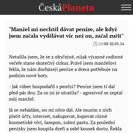
Česká
Planeta
"Manžel mi nechtěl dávat peníze, ale když
jsem začala vydělávat víc než on, začal zuřit"
11:08 20.05.24
Netušila jsem, že se z obyčejné, nijak výrazné rodinné
večeře stane skutečný cirkus. Právě jsem manželovi
řekla, že nám docházejí peníze a dcera potřebuje na
podzim nové boty.
- Jak vůbec hospodaříš s penězi? Peníze jsem ti dal
před pár dny. Za co jsi je utratila? - agresivně se zeptal
můj manžel.
Já se nehádám, on mi něco dal. Ale musím z nich
platit účty, internet, nakupovat, kupovat různé
kosmetické věci, šampon, zubní pastu. Za poslední
penízky jsem koupila dceři a sobě kousek dortu. Řekla