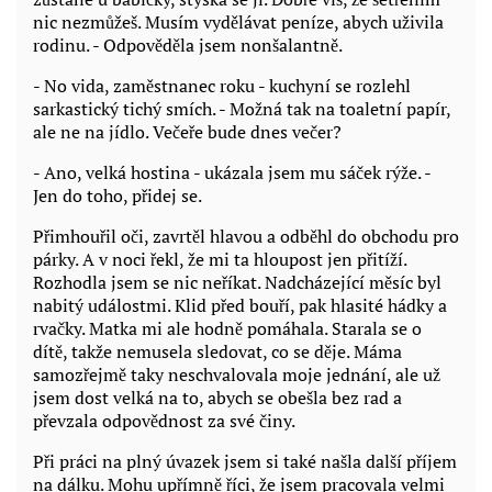
nic nezmůžeš. Musím vydělávat peníze, abych uživila
rodinu. - Odpověděla jsem nonšalantně.
- No vida, zaměstnanec roku - kuchyní se rozlehl
sarkastický tichý smích. - Možná tak na toaletní papír,
ale ne na jídlo. Večeře bude dnes večer?
- Ano, velká hostina - ukázala jsem mu sáček rýže. -
Jen do toho, přidej se.
Přimhouřil oči, zavrtěl hlavou a odběhl do obchodu pro
párky. A v noci řekl, že mi ta hloupost jen přitíží.
Rozhodla jsem se nic neříkat. Nadcházející měsíc byl
nabitý událostmi. Klid před bouří, pak hlasité hádky a
rvačky. Matka mi ale hodně pomáhala. Starala se o
dítě, takže nemusela sledovat, co se děje. Máma
samozřejmě taky neschvalovala moje jednání, ale už
jsem dost velká na to, abych se obešla bez rad a
převzala odpovědnost za své činy.
Při práci na plný úvazek jsem si také našla další příjem
na dálku. Mohu upřímně říci, že jsem pracovala velmi