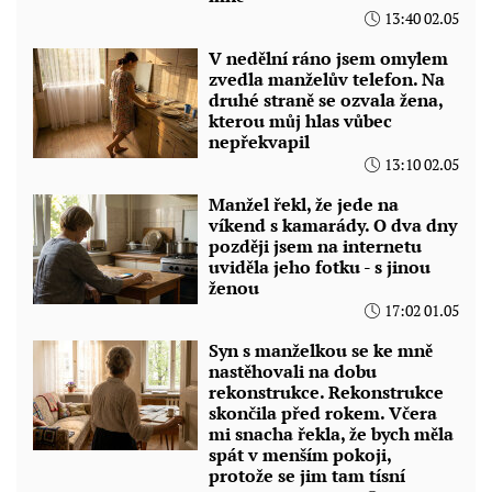
13:40 02.05
V nedělní ráno jsem omylem
zvedla manželův telefon. Na
druhé straně se ozvala žena,
kterou můj hlas vůbec
nepřekvapil
13:10 02.05
Manžel řekl, že jede na
víkend s kamarády. O dva dny
později jsem na internetu
uviděla jeho fotku - s jinou
ženou
17:02 01.05
Syn s manželkou se ke mně
nastěhovali na dobu
rekonstrukce. Rekonstrukce
skončila před rokem. Včera
mi snacha řekla, že bych měla
spát v menším pokoji,
protože se jim tam tísní