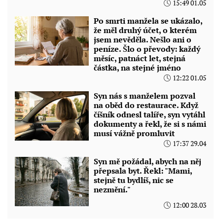
15:49 01.05
Po smrti manžela se ukázalo,
že měl druhý účet, o kterém
jsem nevěděla. Nešlo ani o
peníze. Šlo o převody: každý
měsíc, patnáct let, stejná
částka, na stejné jméno
12:22 01.05
Syn nás s manželem pozval
na oběd do restaurace. Když
číšník odnesl talíře, syn vytáhl
dokumenty a řekl, že si s námi
musí vážně promluvit
17:37 29.04
Syn mě požádal, abych na něj
přepsala byt. Řekl: "Mami,
stejně tu bydlíš, nic se
nezmění."
12:00 28.03