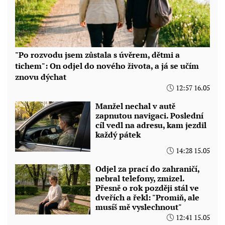
"Po rozvodu jsem zůstala s úvěrem, dětmi a
tichem": On odjel do nového života, a já se učím
znovu dýchat
12:57 16.05
Manžel nechal v autě
zapnutou navigaci. Poslední
cíl vedl na adresu, kam jezdil
každý pátek
14:28 15.05
Odjel za prací do zahraničí,
nebral telefony, zmizel.
Přesně o rok později stál ve
dveřích a řekl: "Promiň, ale
musíš mě vyslechnout"
12:41 15.05