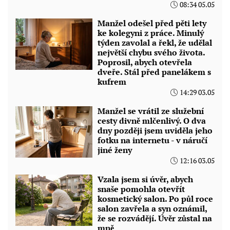
08:34 05.05
Manžel odešel před pěti lety
ke kolegyni z práce. Minulý
týden zavolal a řekl, že udělal
největší chybu svého života.
Poprosil, abych otevřela
dveře. Stál před panelákem s
kufrem
14:29 03.05
Manžel se vrátil ze služební
cesty divně mlčenlivý. O dva
dny později jsem uviděla jeho
fotku na internetu - v náručí
jiné ženy
12:16 03.05
Vzala jsem si úvěr, abych
snaše pomohla otevřít
kosmetický salon. Po půl roce
salon zavřela a syn oznámil,
že se rozvádějí. Úvěr zůstal na
mně