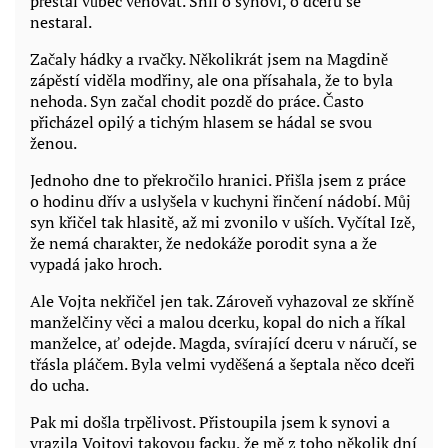
přestal vůbec věnovat. Snil o synovi, o dceru se
nestaral.
Začaly hádky a rvačky. Několikrát jsem na Magdině
zápěstí viděla modřiny, ale ona přísahala, že to byla
nehoda. Syn začal chodit pozdě do práce. Často
přicházel opilý a tichým hlasem se hádal se svou
ženou.
Jednoho dne to překročilo hranici. Přišla jsem z práce
o hodinu dřív a uslyšela v kuchyni řinčení nádobí. Můj
syn křičel tak hlasitě, až mi zvonilo v uších. Vyčítal Izě,
že nemá charakter, že nedokáže porodit syna a že
vypadá jako hroch.
Ale Vojta nekřičel jen tak. Zároveň vyhazoval ze skříně
manželčiny věci a malou dcerku, kopal do nich a říkal
manželce, ať odejde. Magda, svírající dceru v náručí, se
třásla pláčem. Byla velmi vyděšená a šeptala něco dceři
do ucha.
Pak mi došla trpělivost. Přistoupila jsem k synovi a
vrazila Vojtovi takovou facku, že mě z toho několik dní