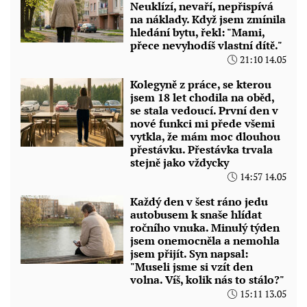
Neuklízí, nevaří, nepřispívá
na náklady. Když jsem zmínila
hledání bytu, řekl: "Mami,
přece nevyhodíš vlastní dítě."
21:10 14.05
Kolegyně z práce, se kterou
jsem 18 let chodila na oběd,
se stala vedoucí. První den v
nové funkci mi přede všemi
vytkla, že mám moc dlouhou
přestávku. Přestávka trvala
stejně jako vždycky
14:57 14.05
Každý den v šest ráno jedu
autobusem k snaše hlídat
ročního vnuka. Minulý týden
jsem onemocněla a nemohla
jsem přijít. Syn napsal:
"Museli jsme si vzít den
volna. Víš, kolik nás to stálo?"
15:11 13.05