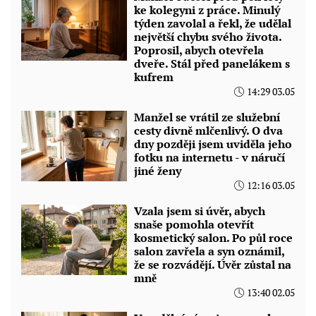
ke kolegyni z práce. Minulý
týden zavolal a řekl, že udělal
největší chybu svého života.
Poprosil, abych otevřela
dveře. Stál před panelákem s
kufrem
14:29 03.05
Manžel se vrátil ze služební
cesty divně mlčenlivý. O dva
dny později jsem uviděla jeho
fotku na internetu - v náručí
jiné ženy
12:16 03.05
Vzala jsem si úvěr, abych
snaše pomohla otevřít
kosmetický salon. Po půl roce
salon zavřela a syn oznámil,
že se rozvádějí. Úvěr zůstal na
mně
13:40 02.05