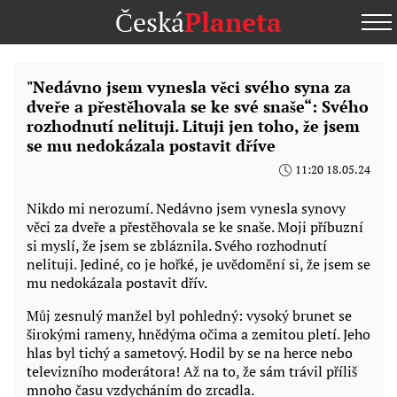
Česká
Planeta
"Nedávno jsem vynesla věci svého syna za
dveře a přestěhovala se ke své snaše“: Svého
rozhodnutí nelituji. Lituji jen toho, že jsem
se mu nedokázala postavit dříve
11:20 18.05.24
Nikdo mi nerozumí. Nedávno jsem vynesla synovy
věci za dveře a přestěhovala se ke snaše. Moji příbuzní
si myslí, že jsem se zbláznila. Svého rozhodnutí
nelituji. Jediné, co je hořké, je uvědomění si, že jsem se
mu nedokázala postavit dřív.
Můj zesnulý manžel byl pohledný: vysoký brunet se
širokými rameny, hnědýma očima a zemitou pletí. Jeho
hlas byl tichý a sametový. Hodil by se na herce nebo
televizního moderátora! Až na to, že sám trávil příliš
mnoho času vzdycháním do zrcadla.