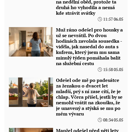
na nedělní oběd, protože ta
druhá ho vyhodila a nemá
kde strávit svátky
11:57 06.05
Muž ráno odešel pro housky a
už se nevrátil. Po dvou
hodinách zavolala sousedka -
viděla, jak nasedal do auta s
kufrem, který jsem mu sama
minulý týden pomáhala balit
na služební cestu
15:58 05.05
Odešel ode mě po padesátce
za ženskou o dvacet let
mladší, prý s ní zase cítí, že je
chlap. Včera přišel, jestli by se
nemohl vrátit na zkoušku, že
je unavený a stýská se mu po
mém vývaru
08:34 05.05
Manžel odešel před pěti lety