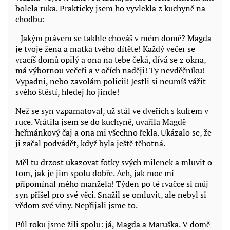
bolela ruka. Prakticky jsem ho vyvlekla z kuchyně na
chodbu:
- Jakým právem se takhle chováš v mém domě? Magda
je tvoje žena a matka tvého dítěte! Každý večer se
vracíš domů opilý a ona na tebe čeká, dívá se z okna,
má výbornou večeři a v očích naději! Ty nevděčníku!
Vypadni, nebo zavolám policii! Jestli si neumíš vážit
svého štěstí, hledej ho jinde!
Než se syn vzpamatoval, už stál ve dveřích s kufrem v
ruce. Vrátila jsem se do kuchyně, uvařila Magdě
heřmánkový čaj a ona mi všechno řekla. Ukázalo se, že
ji začal podvádět, když byla ještě těhotná.
Měl tu drzost ukazovat fotky svých milenek a mluvit o
tom, jak je jim spolu dobře. Ach, jak moc mi
připomínal mého manžela! Týden po té rvačce si můj
syn přišel pro své věci. Snažil se omluvit, ale nebyl si
vědom své viny. Nepřijali jsme to.
Půl roku jsme žili spolu: já, Magda a Maruška. V domě