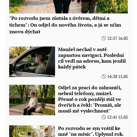
"Po rozvodu jsem zůstala s úvěrem, dětmi a
tichem": On odjel do nového života, a já se učím
znovu dýchat
12:57 16.05
Manžel nechal v autě
zapnutou navigaci. Poslední
cíl vedl na adresu, kam jezdil
každý pátek
14:28 15.05
Odjel za prací do zahraničí,
nebral telefony, zmizel.
Přesně o rok později stál ve
dveřích a řekl: "Promiň, ale
musíš mě vyslechnout"
12:41 15.05
Po rozvodu se syn vrátil ke
mně "na měsíc". Uplynul rok.