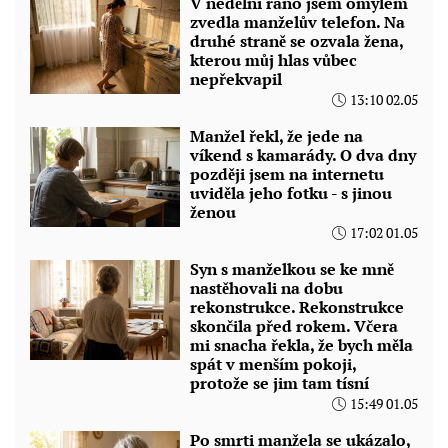
V nedělní ráno jsem omylem
zvedla manželův telefon. Na
druhé straně se ozvala žena,
kterou můj hlas vůbec
nepřekvapil
13:10 02.05
Manžel řekl, že jede na
víkend s kamarády. O dva dny
později jsem na internetu
uviděla jeho fotku - s jinou
ženou
17:02 01.05
Syn s manželkou se ke mně
nastěhovali na dobu
rekonstrukce. Rekonstrukce
skončila před rokem. Včera
mi snacha řekla, že bych měla
spát v menším pokoji,
protože se jim tam tísní
15:49 01.05
Po smrti manžela se ukázalo,