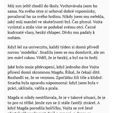
Můj syn ještě chodil do školy. Vychovávala jsem ho
sama. Na svého otce si uchoval dobré vzpomínky,
považoval ho za svého hrdinu. Nikdy jsem mu neřekla,
jaký můj manžel ve skutečnosti byl. Čas plynul. Vojta
vyrůstal a stále více se podobal svému otci. Černé
kudrnaté vlasy, hezký chlapec. Dívky mu padaly k
nohám.
Když šel na univerzitu, každý týden si domů přivedl
novou "modelku". Snažila jsem se mu domluvit, ale on
jen mávl rukou. Věděl, že je hezký, a byl na to hrdý.
Jaké bylo moje překvapení, když jednoho dne Vojta
přinesl domů skromnou Magdu. Říkal, že čekají dítě.
Rozhodli se, že se vezmou. Zpočátku žili tiše a klidně.
Snacha byla opravdu nápomocná: když jsem byla v
práci, uklízela, vařila a prala.
Magda si nikdy nestěžovala, že je v takové situaci, že je
to pro ni těžké. Jenže syn se jí stále častěji ztrácel. A
když Magda porodila holčičku, Vojta se své ženě