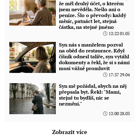
že měl druhý účet, o kterém
jsem nevěděla. Nešlo ani o
peníze. Šlo o převody: každý
měsíc, patnáct let, stejná
částka, na stejné jméno
12:22 01.05
Syn nás s manželem pozval
na oběd do restaurace. Když
číšník odnesl talíře, syn vytáhl
dokumenty a řekl, že si s námi
musí vážně promluvit
17:37 29.04
Syn mě požádal, abych na něj
přepsala byt. Řekl: "Mami,
stejně tu bydlíš, nic se
nezmění."
12:00 28.03
Zobrazit více