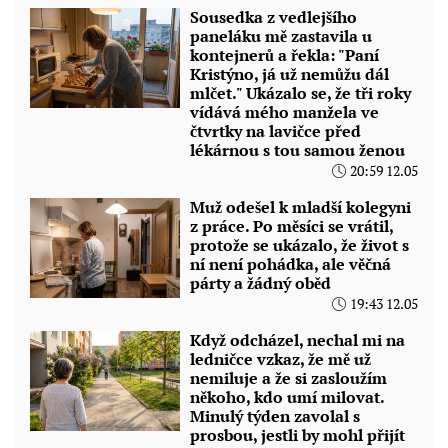
Sousedka z vedlejšího
paneláku mě zastavila u
kontejnerů a řekla: "Paní
Kristýno, já už nemůžu dál
mlčet." Ukázalo se, že tři roky
vídává mého manžela ve
čtvrtky na lavičce před
lékárnou s tou samou ženou
20:59 12.05
Muž odešel k mladší kolegyni
z práce. Po měsíci se vrátil,
protože se ukázalo, že život s
ní není pohádka, ale věčná
párty a žádný oběd
19:43 12.05
Když odcházel, nechal mi na
ledničce vzkaz, že mě už
nemiluje a že si zasloužím
někoho, kdo umí milovat.
Minulý týden zavolal s
prosbou, jestli by mohl přijít