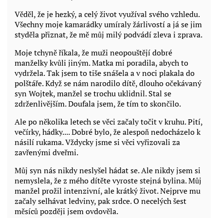
Věděl, že je hezký, a celý život využíval svého vzhledu.
Všechny moje kamarádky umíraly žárlivostí a já se jim
styděla přiznat, že mě můj milý podvádí zleva i zprava.
Moje tchyně říkala, že muži neopouštějí dobré
manželky kvůli jiným. Matka mi poradila, abych to
vydržela. Tak jsem to tiše snášela a v noci plakala do
polštáře. Když se nám narodilo dítě, dlouho očekávaný
syn Wojtek, manžel se trochu uklidnil. Stal se
zdrženlivějším. Doufala jsem, že tím to skončilo.
Ale po několika letech se věci začaly točit v kruhu. Pití,
večírky, hádky.... Dobré bylo, že alespoň nedocházelo k
násilí rukama. Vždycky jsme si věci vyřizovali za
zavřenými dveřmi.
Můj syn nás nikdy neslyšel hádat se. Ale nikdy jsem si
nemyslela, že z mého dítěte vyroste stejná bylina. Můj
manžel prožil intenzivní, ale krátký život. Nejprve mu
začaly selhávat ledviny, pak srdce. O necelých šest
měsíců později jsem ovdověla.