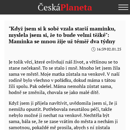
Česká
Planeta
"Když jsem si k sobě vzala starší maminku,
myslela jsem si, že to bude velmi těžké":
Maminka se mnou žije už téměř dva týdny
16:39 02.01.25
Je tolik věcí, které ovlivňují náš život, a většinou se to
stane nečekaně. To se stalo i mně. Mnoho let jsem žila
sama ve městě. Moje matka zůstala na venkově. V naší
rodině bylo všechno v pořádku, dokud máma s tátou
žili spolu. Pak odešel. Máma nemohla zůstat sama,
hodně se změnila, chovala se jako malé dítě.
Když jsem ji přijela navštívit, uvědomila jsem si, že ji
nemůžu opustit. Potřebovala neustálou péči, takže
nebylo možné ji nechat na venkově. Nechtěla být
sama, bála se, že se zase vrátím do města a nechám ji
samotnou, pokaždé mě prosila, abych s ní zůstala