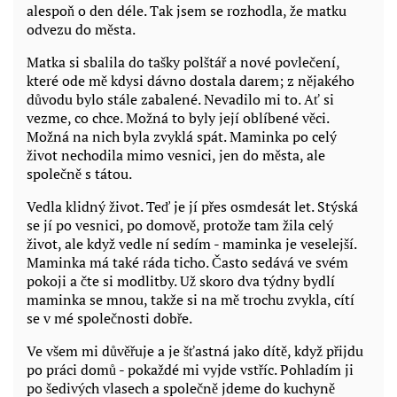
alespoň o den déle. Tak jsem se rozhodla, že matku
odvezu do města.
Matka si sbalila do tašky polštář a nové povlečení,
které ode mě kdysi dávno dostala darem; z nějakého
důvodu bylo stále zabalené. Nevadilo mi to. Ať si
vezme, co chce. Možná to byly její oblíbené věci.
Možná na nich byla zvyklá spát. Maminka po celý
život nechodila mimo vesnici, jen do města, ale
společně s tátou.
Vedla klidný život. Teď je jí přes osmdesát let. Stýská
se jí po vesnici, po domově, protože tam žila celý
život, ale když vedle ní sedím - maminka je veselejší.
Maminka má také ráda ticho. Často sedává ve svém
pokoji a čte si modlitby. Už skoro dva týdny bydlí
maminka se mnou, takže si na mě trochu zvykla, cítí
se v mé společnosti dobře.
Ve všem mi důvěřuje a je šťastná jako dítě, když přijdu
po práci domů - pokaždé mi vyjde vstříc. Pohladím ji
po šedivých vlasech a společně jdeme do kuchyně