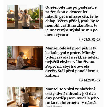
Odešel ode mě po padesátce
za ženskou o dvacet let
mladší, prý s ní zase cítí, že je
chlap. Včera přišel, jestli by se
nemohl vrátit na zkoušku, že
je unavený a stýská se mu po
mém vývaru
08:34 05.05
Manžel odešel před pěti lety
ke kolegyni z práce. Minulý
týden zavolal a řekl, že udělal
největší chybu svého života.
Poprosil, abych otevřela
dveře. Stál před panelákem s
kufrem
14:29 03.05
Manžel se vrátil ze služební
cesty divně mlčenlivý. O dva
dny později jsem uviděla jeho
fotku na internetu - v náručí
jiné ženy