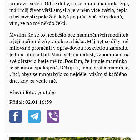
připravit večeři. Od té doby, co se mnou maminka žije,
má i můj život větší smysl a je v něm více světla, tepla
a laskavosti: pokaždé, když po práci spěchám domů,
vím, že na mě někdo čeká.
Myslím, že se to neobešlo bez maminčiných modliteb
a její upřímné víry v dobro a lásku. Můj byt se díky mé
milované proměnil v opravdovou rozkvetlou zahradu.
Je tu útulno a klid. Mám velkou radost, vzpomínám na
své dětství a hřeje mě to. Doufám, že i moje maminka
je se mnou spokojená. Děkuji ti, moje drahá maminko.
Chci, abys se mnou byla co nejdéle. Vážím si každého
dne, kdy jsi vedle mě.
Hlavní foto: youtube
Přidal:
02.01 16:39