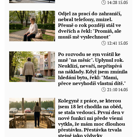
14:28 15.05
Odjel za prací do zahraničí,
nebral telefony, zmizel.
Přesně o rok později stál ve
dveřích a řekl: "Promiň, ale
musíš mě vyslechnout"
12:41 15.05
Po rozvodu se syn vrátil ke
mně "na měsíc". Uplynul rok.
Neuklízí, nevaří, nepřispívá
na náklady. Když jsem zmínila
hledání bytu, řekl: "Mami,
přece nevyhodíš vlastní dítě."
21:10 14.05
Kolegyně z práce, se kterou
jsem 18 let chodila na oběd,
se stala vedoucí. První den v
nové funkci mi přede všemi
vytkla, že mám moc dlouhou
přestávku. Přestávka trvala
stejně jako vždycky