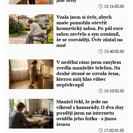
12:16 03.05
Vzala jsem si úvěr, abych
snaše pomohla otevřít
kosmetický salon. Po půl roce
salon zavřela a syn oznámil,
že se rozvádějí. Úvěr zůstal na
mně
13:40 02.05
V nedělní ráno jsem omylem
zvedla manželův telefon. Na
druhé straně se ozvala žena,
kterou můj hlas vůbec
nepřekvapil
13:10 02.05
Manžel řekl, že jede na
víkend s kamarády. O dva dny
později jsem na internetu
uviděla jeho fotku - s jinou
ženou
17:02 01.05