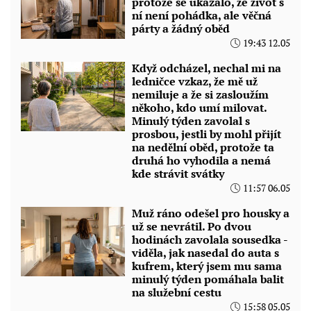
protože se ukázalo, že život s
ní není pohádka, ale věčná
párty a žádný oběd
19:43 12.05
Když odcházel, nechal mi na
ledničce vzkaz, že mě už
nemiluje a že si zasloužím
někoho, kdo umí milovat.
Minulý týden zavolal s
prosbou, jestli by mohl přijít
na nedělní oběd, protože ta
druhá ho vyhodila a nemá
kde strávit svátky
11:57 06.05
Muž ráno odešel pro housky a
už se nevrátil. Po dvou
hodinách zavolala sousedka -
viděla, jak nasedal do auta s
kufrem, který jsem mu sama
minulý týden pomáhala balit
na služební cestu
15:58 05.05