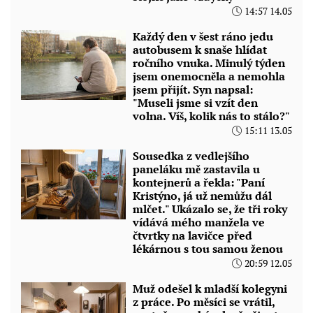
14:57 14.05
Každý den v šest ráno jedu
autobusem k snaše hlídat
ročního vnuka. Minulý týden
jsem onemocněla a nemohla
jsem přijít. Syn napsal:
"Museli jsme si vzít den
volna. Víš, kolik nás to stálo?"
15:11 13.05
Sousedka z vedlejšího
paneláku mě zastavila u
kontejnerů a řekla: "Paní
Kristýno, já už nemůžu dál
mlčet." Ukázalo se, že tři roky
vídává mého manžela ve
čtvrtky na lavičce před
lékárnou s tou samou ženou
20:59 12.05
Muž odešel k mladší kolegyni
z práce. Po měsíci se vrátil,