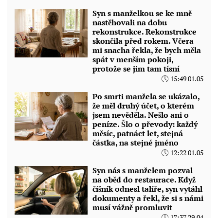
Syn s manželkou se ke mně
nastěhovali na dobu
rekonstrukce. Rekonstrukce
skončila před rokem. Včera
mi snacha řekla, že bych měla
spát v menším pokoji,
protože se jim tam tísní
15:49 01.05
Po smrti manžela se ukázalo,
že měl druhý účet, o kterém
jsem nevěděla. Nešlo ani o
peníze. Šlo o převody: každý
měsíc, patnáct let, stejná
částka, na stejné jméno
12:22 01.05
Syn nás s manželem pozval
na oběd do restaurace. Když
číšník odnesl talíře, syn vytáhl
dokumenty a řekl, že si s námi
musí vážně promluvit
17:37 29.04